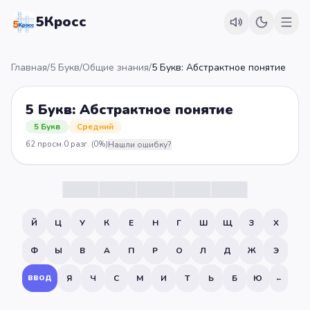
5Кросс
Главная
/
5 Букв
/
Общие знания
/
5 Букв: Абстрактное понятие
5 Букв: Абстрактное понятие
5 Букв
Средний
62
просм.
0
разг.
(0%)
Нашли ошибку?
Й
Ц
У
К
Е
Н
Г
Ш
Щ
З
Х
Ф
Ы
В
А
П
Р
О
Л
Д
Ж
Э
Я
Ч
С
М
И
Т
Ь
Б
Ю
ВВОД
←