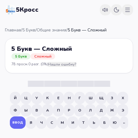
5Кросс
Главная
/
5 Букв
/
Общие знания
/
5 Букв — Сложный
5 Букв — Сложный
5 Букв
Сложный
78
просм.
0
разг.
(0%)
Нашли ошибку?
Й
Ц
У
К
Е
Н
Г
Ш
Щ
З
Х
Ф
Ы
В
А
П
Р
О
Л
Д
Ж
Э
Я
Ч
С
М
И
Т
Ь
Б
Ю
ВВОД
←