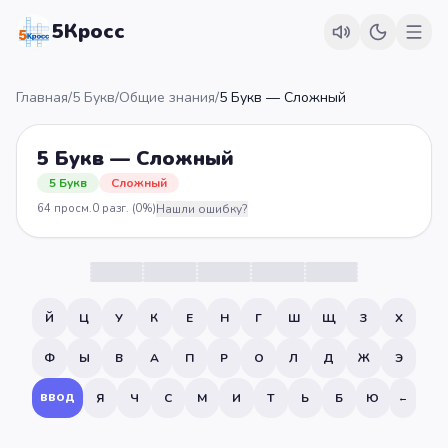
5Кросс
Главная
/
5 Букв
/
Общие знания
/
5 Букв — Сложный
5 Букв — Сложный
5 Букв
Сложный
64
просм.
0
разг.
(0%)
Нашли ошибку?
Й
Ц
У
К
Е
Н
Г
Ш
Щ
З
Х
Ф
Ы
В
А
П
Р
О
Л
Д
Ж
Э
Я
Ч
С
М
И
Т
Ь
Б
Ю
ВВОД
←