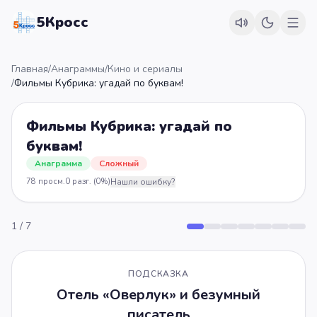
5Кросс
Главная
/
Анаграммы
/
Кино и сериалы
/
Фильмы Кубрика: угадай по буквам!
Фильмы Кубрика: угадай по
буквам!
Анаграмма
Сложный
78
просм.
0
разг.
(0%)
Нашли ошибку?
1
/
7
ПОДСКАЗКА
Отель «Оверлук» и безумный
писатель