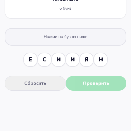
6
букв
Нажми на буквы ниже
Е
С
И
И
Я
Н
Сбросить
Проверить