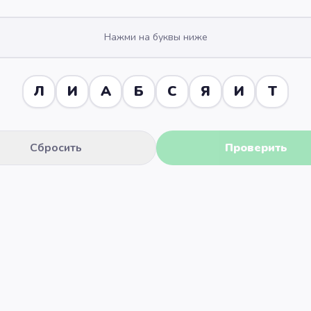
Нажми на буквы ниже
Л
И
А
Б
С
Я
И
Т
Сбросить
Проверить