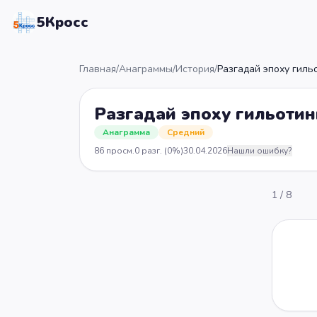
5Кросс
Главная
/
Анаграммы
/
История
/
Разгадай эпоху гиль
Разгадай эпоху гильотин
Анаграмма
Средний
86
просм.
0
разг.
(0%)
30.04.2026
Нашли ошибку?
1
/
8