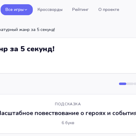
Все игры
Кроссворды
Рейтинг
О проекте
ратурный жанр за 5 секунд!
р за 5 секунд!
ПОДСКАЗКА
асштабное повествование о героях и событи
6
букв