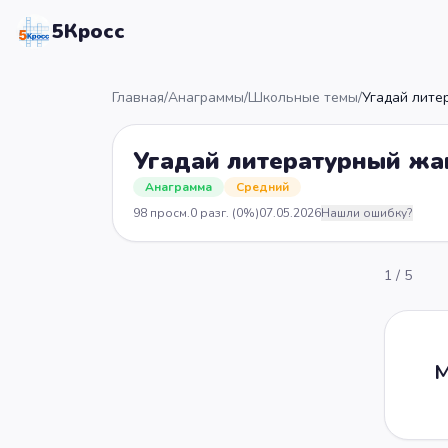
5Кросс
Главная
/
Анаграммы
/
Школьные темы
/
Угадай лите
Угадай литературный жан
Анаграмма
Средний
98
просм.
0
разг.
(0%)
07.05.2026
Нашли ошибку?
1
/
5
М