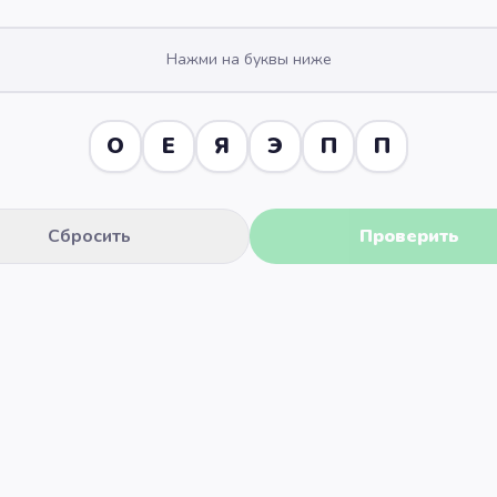
Нажми на буквы ниже
О
Е
Я
Э
П
П
Сбросить
Проверить