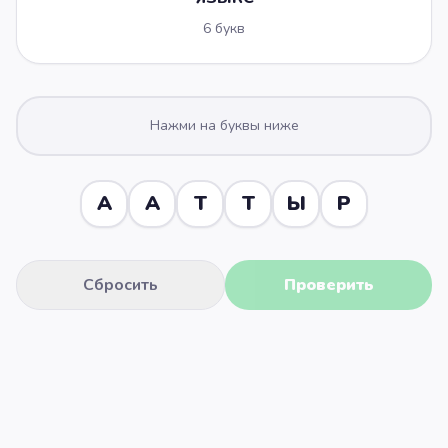
6
букв
Нажми на буквы ниже
А
А
Т
Т
Ы
Р
Сбросить
Проверить