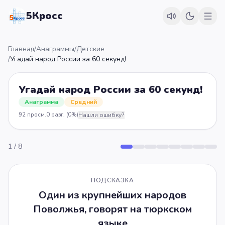
5Кросс
Главная
/
Анаграммы
/
Детские
/
Угадай народ России за 60 секунд!
Угадай народ России за 60 секунд!
Анаграмма
Средний
92
просм.
0
разг.
(0%)
Нашли ошибку?
1
/
8
ПОДСКАЗКА
Один из крупнейших народов
Поволжья, говорят на тюркском
языке