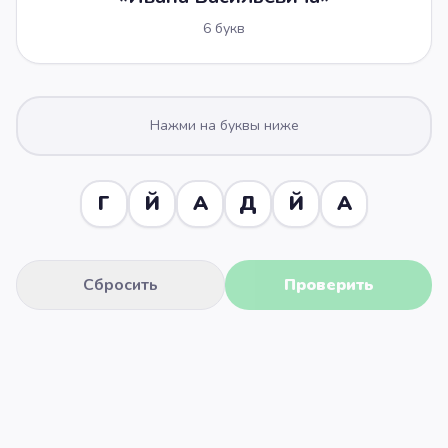
6
букв
Нажми на буквы ниже
Г
Й
А
Д
Й
А
Сбросить
Проверить