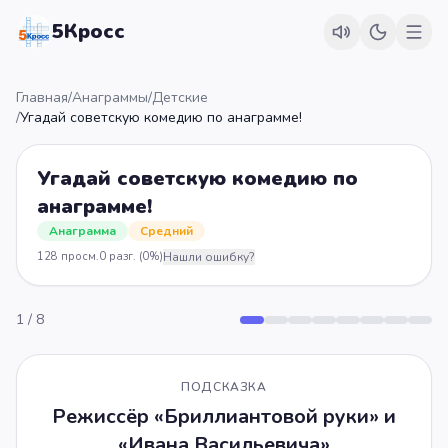
5Кросс
Главная
/
Анаграммы
/
Детские
/
Угадай советскую комедию по анаграмме!
Угадай советскую комедию по
анаграмме!
Анаграмма
Средний
128
просм.
0
разг.
(0%)
Нашли ошибку?
1
/
8
ПОДСКАЗКА
Режиссёр «Бриллиантовой руки» и
«Ивана Васильевича»