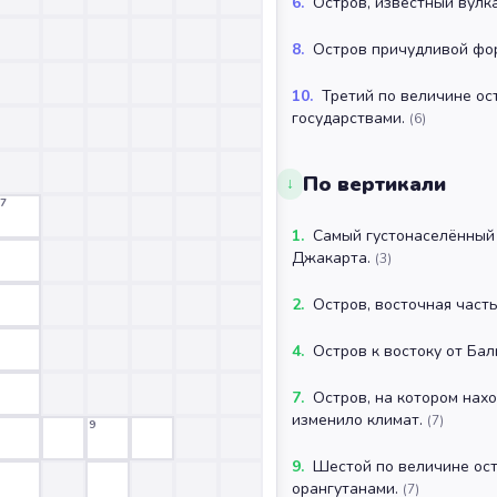
6
.
Остров, известный вулк
8
.
Остров причудливой фо
10
.
Третий по величине ос
государствами.
(
6
)
По вертикали
↓
7
1
.
Самый густонаселённый 
Джакарта.
(
3
)
2
.
Остров, восточная част
4
.
Остров к востоку от Бал
7
.
Остров, на котором нах
изменило климат.
(
7
)
9
9
.
Шестой по величине ост
орангутанами.
(
7
)