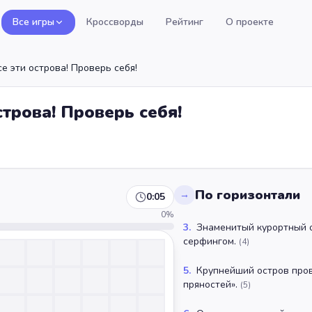
Все игры
Кроссворды
Рейтинг
О проекте
е эти острова! Проверь себя!
строва! Проверь себя!
По горизонтали
→
0:05
0
%
3
.
Знаменитый курортный о
серфингом.
(
4
)
5
.
Крупнейший остров пров
пряностей».
(
5
)