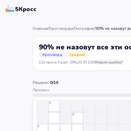
5Кросс
Главная
/
Кроссворды
/
География
/
90% не назовут вс
90% не назовут все эти о
Кроссворд
Средний
122
просм.
0
разг.
(0%)
23.03.2026
Нашли ошибку?
Решено:
0
/
10
Прогресс
1
2
3