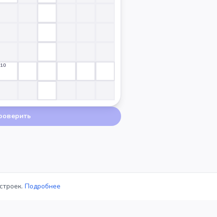
10
роверить
строек.
Подробнее