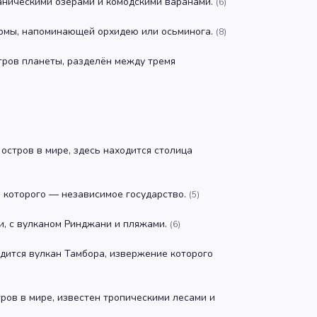
аническими озёрами и комодскими варанами.
(
6
)
рмы, напоминающей орхидею или осьминога.
(
8
)
тров планеты, разделён между тремя
остров в мире, здесь находится столица
ь которого — независимое государство.
(
5
)
и, с вулканом Ринджани и пляжами.
(
6
)
одится вулкан Тамбора, извержение которого
ров в мире, известен тропическими лесами и