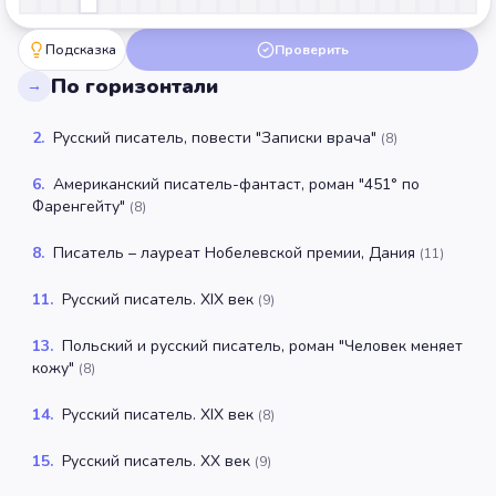
Подсказка
Проверить
По горизонтали
→
2
.
Русский писатель, повести "Записки врача"
(
8
)
6
.
Американский писатель-фантаст, роман "451° по
Фаренгейту"
(
8
)
8
.
Писатель – лауреат Нобелевской премии, Дания
(
11
)
11
.
Русский писатель. XIX век
(
9
)
13
.
Польский и русский писатель, роман "Человек меняет
кожу"
(
8
)
14
.
Русский писатель. XIX век
(
8
)
15
.
Русский писатель. XX век
(
9
)