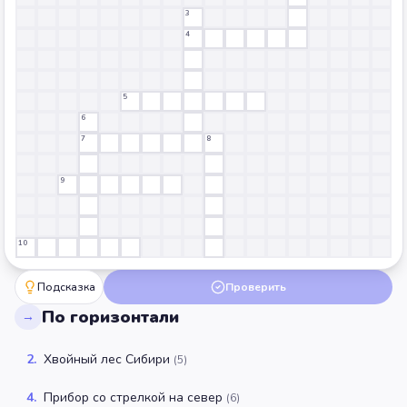
3
4
5
6
7
8
9
10
Подсказка
Проверить
По горизонтали
→
2
.
Хвойный лес Сибири
(
5
)
4
.
Прибор со стрелкой на север
(
6
)