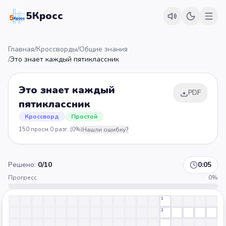
5Кросс
Главная
/
Кроссворды
/
Общие знания
/
Это знает каждый пятиклассник
Это знает каждый
PDF
пятиклассник
Кроссворд
Простой
150
просм.
0
разг.
(0%)
Нашли ошибку?
Решено:
0
/
10
0:05
Прогресс
0
%
1
2