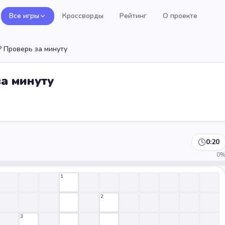
Все игры
Кроссворды
Рейтинг
О проекте
? Проверь за минуту
за минуту
0:20
0
1
2
3