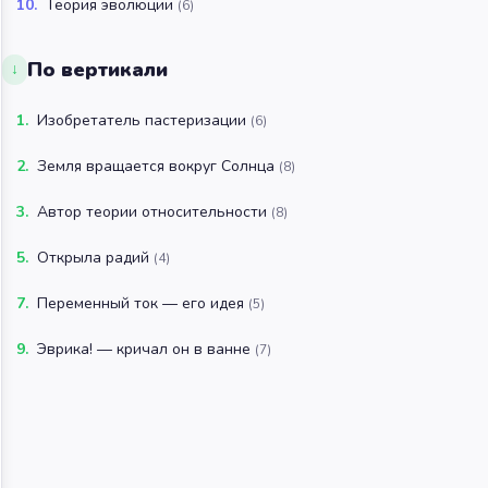
10
.
Теория эволюции
(
6
)
По вертикали
↓
1
.
Изобретатель пастеризации
(
6
)
2
.
Земля вращается вокруг Солнца
(
8
)
3
.
Автор теории относительности
(
8
)
5
.
Открыла радий
(
4
)
7
.
Переменный ток — его идея
(
5
)
9
.
Эврика! — кричал он в ванне
(
7
)