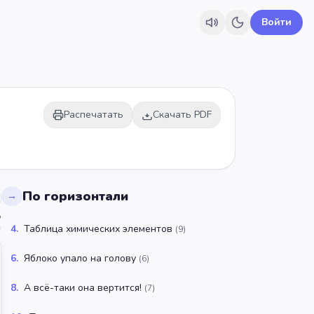
Войти
Распечатать
Скачать PDF
По горизонтали
→
%
4
.
Таблица химических элементов
(
9
)
6
.
Яблоко упало на голову
(
6
)
8
.
А всё-таки она вертится!
(
7
)