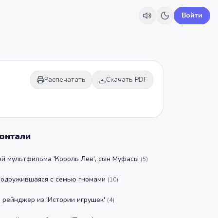
Войти
Распечатать
Скачать PDF
онтали
ой мультфильма 'Король Лев', сын Муфасы
(
5
)
подружившаяся с семью гномами
(
10
)
 рейнджер из 'Истории игрушек'
(
4
)