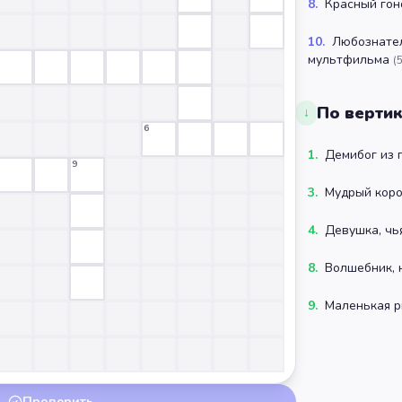
8
.
Красный гон
10
.
Любознател
мультфильма
(
По верти
↓
6
1
.
Демибог из 
9
3
.
Мудрый коро
4
.
Девушка, чь
8
.
Волшебник, 
9
.
Маленькая р
Проверить