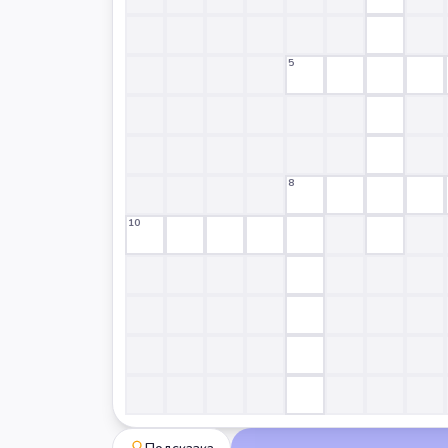
5
8
10