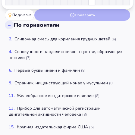
Подсказка
Проверить
По горизонтали
→
2
.
Сливочная смесь для кормления грудных детей
(
6
)
4
.
Совокупность плодолистников в цветке, образующих
пестики
(
7
)
6
.
Первые буквы имени и фамилии
(
8
)
9
.
Странник, нищенствующий монах у мусульман
(
8
)
11
.
Желеобразное кондитерское изделие
(
8
)
13
.
Прибор для автоматической регистрации
двигательной активности человека
(
8
)
15
.
Крупная издательская фирма США
(
6
)