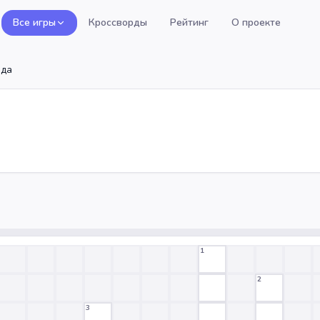
Все игры
Кроссворды
Рейтинг
О проекте
ода
1
2
3