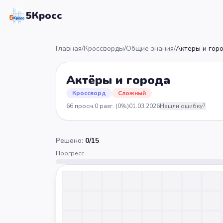
5Кросс
Главная
/
Кроссворды
/
Общие знания
/
Актёры и гор
Актёры и города
Кроссворд
Сложный
66
просм.
0
разг.
(0%)
01.03.2026
Нашли ошибку?
Решено:
0
/
15
Прогресс