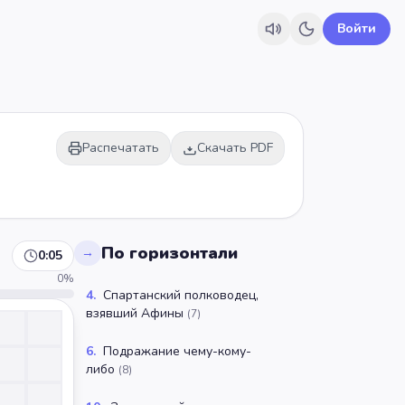
Войти
Распечатать
Скачать PDF
По горизонтали
→
0:05
0
%
4
.
Спартанский полководец,
взявший Афины
(
7
)
6
.
Подражание чему-кому-
либо
(
8
)