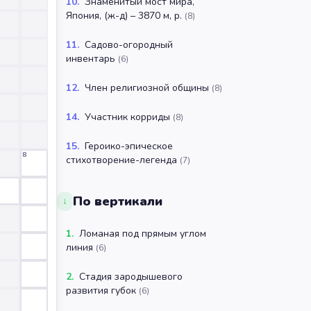
10
.
Знаменитый мост мира,
Япония, (ж-д) – 3870 м, р.
(
8
)
11
.
Садово-огородный
инвентарь
(
6
)
12
.
Член религиозной общины
(
8
)
14
.
Участник корриды
(
8
)
15
.
Героико-эпическое
8
стихотворение-легенда
(
7
)
По вертикали
↓
1
.
Ломаная под прямым углом
линия
(
6
)
2
.
Стадия зародышевого
развития губок
(
6
)