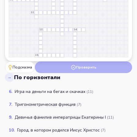
11
13
14
15
Подсказка
Проверить
По горизонтали
→
6
.
Игра на деньги на бегах и скачках
(
11
)
7
.
Тригонометрическая функция
(
7
)
9
.
Девичья фамилия императрицы Екатерины I
(
11
)
10
.
Город, в котором родился Иисус Христос
(
7
)