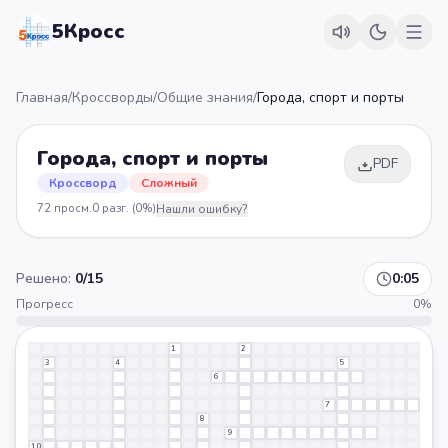
5Кросс
Главная
/
Кроссворды
/
Общие знания
/
Города, спорт и порты
Города, спорт и порты
PDF
Кроссворд
Сложный
72
просм.
0
разг.
(0%)
Нашли ошибку?
Решено:
0
/
15
0:05
Прогресс
0
%
1
2
3
4
5
6
7
8
9
10