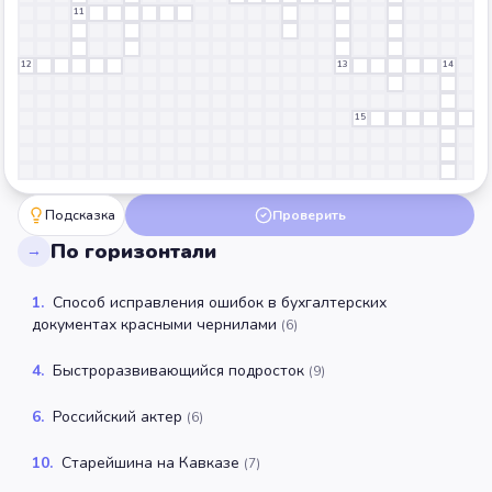
11
12
13
14
15
Подсказка
Проверить
По горизонтали
→
1
.
Способ исправления ошибок в бухгалтерских
документах красными чернилами
(
6
)
4
.
Быстроразвивающийся подросток
(
9
)
6
.
Российский актер
(
6
)
10
.
Старейшина на Кавказе
(
7
)