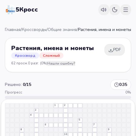
5Кросс
Главная
/
Кроссворды
/
Общие знания
/
Растения, имена и монеты
Растения, имена и монеты
PDF
Кроссворд
Сложный
62
просм.
0
разг.
(0%)
Нашли ошибку?
Решено:
0
/
15
0:35
Прогресс
0
%
1
2
3
4
5
6
7
8
9
10