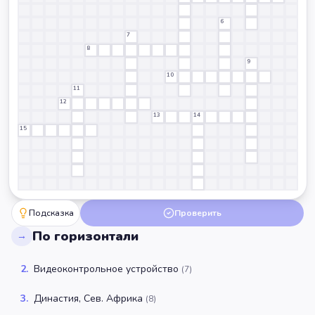
6
7
8
9
10
11
12
13
14
15
Подсказка
Проверить
По горизонтали
→
2
.
Видеоконтрольное устройство
(
7
)
3
.
Династия, Сев. Африка
(
8
)