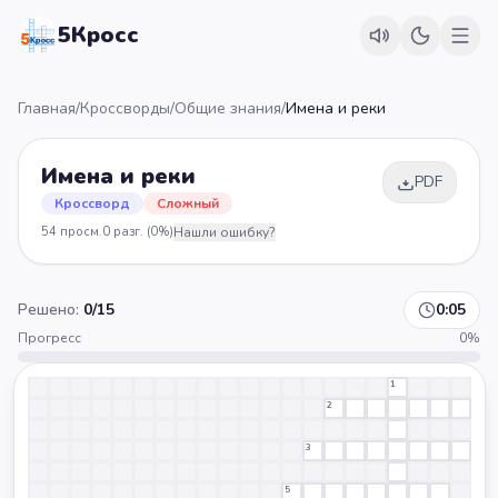
5Кросс
Главная
/
Кроссворды
/
Общие знания
/
Имена и реки
Имена и реки
PDF
Кроссворд
Сложный
54
просм.
0
разг.
(0%)
Нашли ошибку?
Решено:
0
/
15
0:05
Прогресс
0
%
1
2
3
5