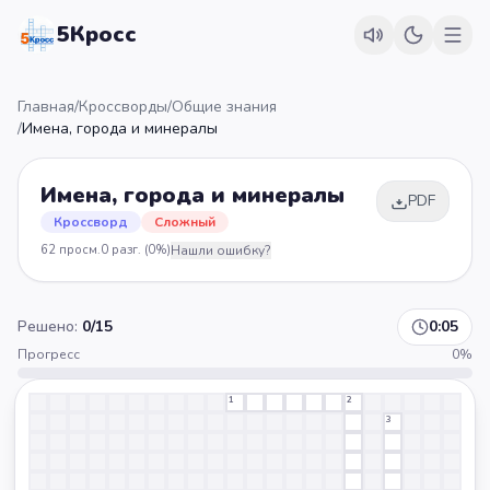
5Кросс
Главная
/
Кроссворды
/
Общие знания
/
Имена, города и минералы
Имена, города и минералы
PDF
Кроссворд
Сложный
62
просм.
0
разг.
(0%)
Нашли ошибку?
Решено:
0
/
15
0:05
Прогресс
0
%
1
2
3