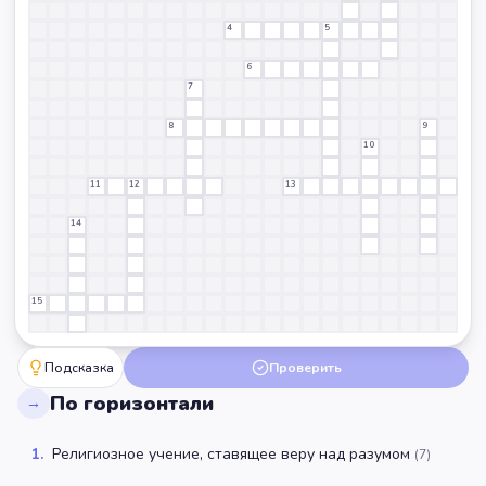
4
5
6
7
8
9
10
11
12
13
14
15
Подсказка
Проверить
По горизонтали
→
1
.
Религиозное учение, ставящее веру над разумом
(
7
)