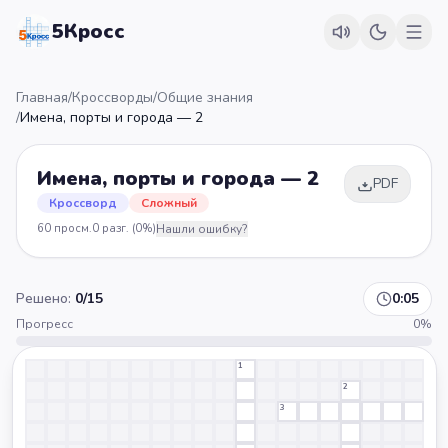
5Кросс
Главная
/
Кроссворды
/
Общие знания
/
Имена, порты и города — 2
Имена, порты и города — 2
PDF
Кроссворд
Сложный
60
просм.
0
разг.
(0%)
Нашли ошибку?
Решено:
0
/
15
0:06
Прогресс
0
%
1
2
3