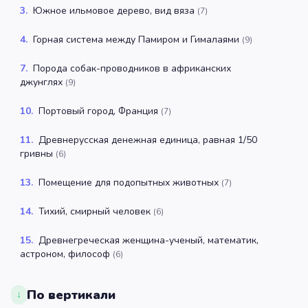
3
.
Южное ильмовое дерево, вид вяза
(
7
)
4
.
Горная система между Памиром и Гималаями
(
9
)
7
.
Порода собак-проводников в африканских
джунглях
(
9
)
10
.
Портовый город, Франция
(
7
)
11
.
Древнерусская денежная единица, равная 1/50
гривны
(
6
)
13
.
Помещение для подопытных животных
(
7
)
14
.
Тихий, смирный человек
(
6
)
15
.
Древнегреческая женщина-ученый, математик,
астроном, философ
(
6
)
По вертикали
↓