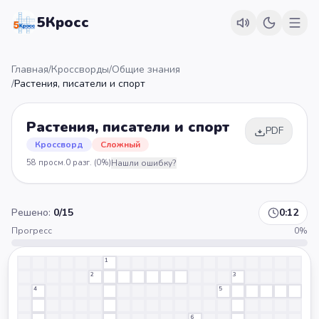
5Кросс
Главная
/
Кроссворды
/
Общие знания
/
Растения, писатели и спорт
Растения, писатели и спорт
PDF
Кроссворд
Сложный
58
просм.
0
разг.
(0%)
Нашли ошибку?
Решено:
0
/
15
0:12
Прогресс
0
%
1
2
3
4
5
6