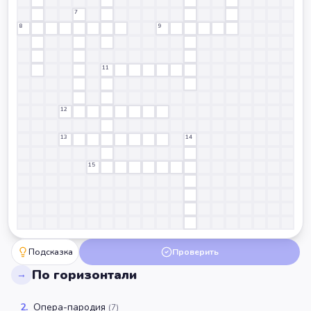
7
8
9
11
12
13
14
15
Подсказка
Проверить
По горизонтали
→
2
.
Опера-пародия
(
7
)