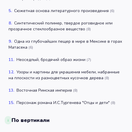
5
.
Сюжетная основа литературного произведения
(
6
)
8
.
Синтетический полимер, твердое роговидное или
прозрачное стеклообразное вещество
(
8
)
9
.
Одна из глубочайших пещер в мире в Мексике в горах
Матасека
(
6
)
11
.
Неоседлый, бродячий образ жизни
(
7
)
12
.
Узоры и картины для украшения мебели, набранные
на плоскости из разноцветных кусочков дерева
(
8
)
13
.
Восточная Римская империя
(
8
)
15
.
Персонаж романа И.С.Тургенева "Отцы и дети"
(
8
)
По вертикали
↓