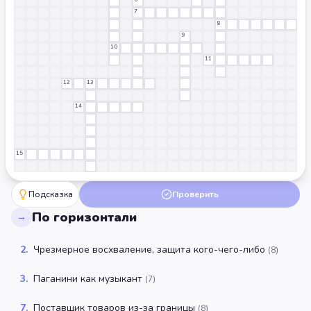
7
8
9
10
11
12
13
14
15
Подсказка
Проверить
По горизонтали
→
2
.
Чрезмерное восхваление, защита кого-чего-либо
(
8
)
3
.
Паганини как музыкант
(
7
)
7
.
Поставщик товаров из-за границы
(
8
)