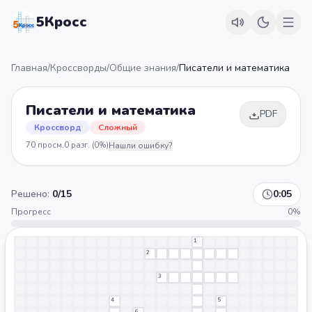
5Кросс
Главная
/
Кроссворды
/
Общие знания
/
Писатели и математика
Писатели и математика
PDF
Кроссворд
Сложный
70
просм.
0
разг.
(0%)
Нашли ошибку?
Решено:
0
/
15
0:05
Прогресс
0
%
1
2
3
4
5
6