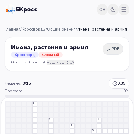
5Кросс
Главная
/
Кроссворды
/
Общие знания
/
Имена, растения и армия
Имена, растения и армия
PDF
Кроссворд
Сложный
66
просм.
0
разг.
(0%)
Нашли ошибку?
Решено:
0
/
15
0:05
Прогресс
0
%
1
2
3
4
5