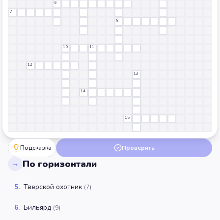
6
7
8
10
11
12
13
14
15
Подсказка
Проверить
По горизонтали
→
5
.
Тверской охотник
(
7
)
6
.
Бильярд
(
9
)