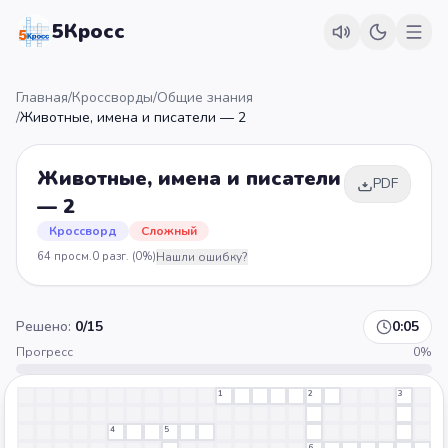
5Кросс
Главная
/
Кроссворды
/
Общие знания
/
Животные, имена и писатели — 2
Животные, имена и писатели
PDF
— 2
Кроссворд
Сложный
64
просм.
0
разг.
(0%)
Нашли ошибку?
Решено:
0
/
15
0:05
Прогресс
0
%
1
2
3
4
5
6