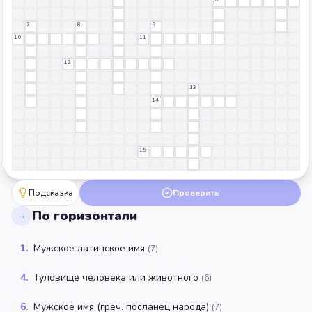
7
8
9
10
11
12
13
14
15
Подсказка
Проверить
По горизонтали
→
1
.
Мужское латинское имя
(
7
)
4
.
Туловище человека или животного
(
6
)
6
.
Мужское имя (греч. посланец народа)
(
7
)