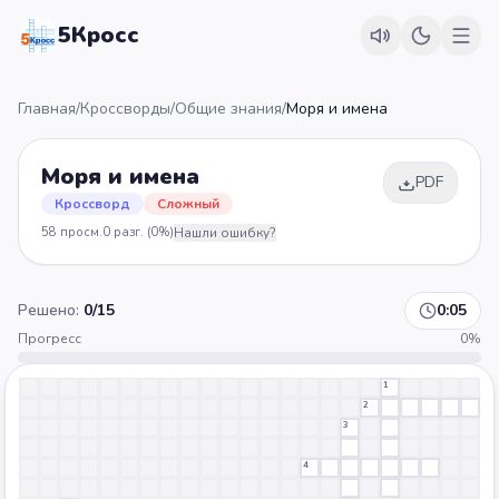
5Кросс
Главная
/
Кроссворды
/
Общие знания
/
Моря и имена
Моря и имена
PDF
Кроссворд
Сложный
58
просм.
0
разг.
(0%)
Нашли ошибку?
Решено:
0
/
15
0:06
Прогресс
0
%
1
2
3
4