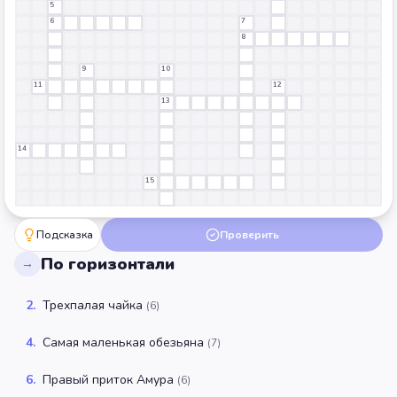
5
6
7
8
9
10
11
12
13
14
15
Подсказка
Проверить
По горизонтали
→
2
.
Трехпалая чайка
(
6
)
4
.
Самая маленькая обезьяна
(
7
)
6
.
Правый приток Амура
(
6
)