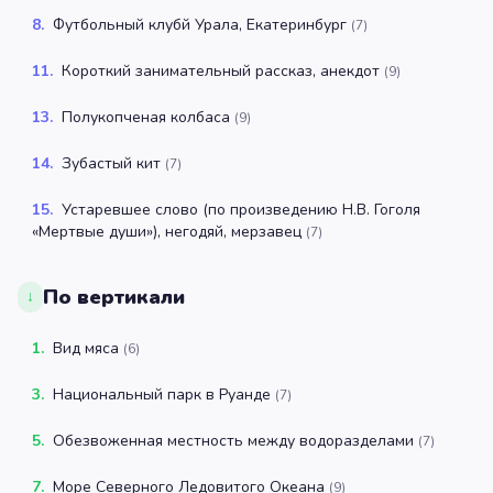
8
.
Футбольный клубй Урала, Екатеринбург
(
7
)
11
.
Короткий занимательный рассказ, анекдот
(
9
)
13
.
Полукопченая колбаса
(
9
)
14
.
Зубастый кит
(
7
)
15
.
Устаревшее слово (по произведению Н.В. Гоголя
«Мертвые души»), негодяй, мерзавец
(
7
)
По вертикали
↓
1
.
Вид мяса
(
6
)
3
.
Национальный парк в Руанде
(
7
)
5
.
Обезвоженная местность между водоразделами
(
7
)
7
.
Море Северного Ледовитого Океана
(
9
)