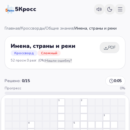
5Кросс
Главная
/
Кроссворды
/
Общие знания
/
Имена, страны и реки
Имена, страны и реки
PDF
Кроссворд
Сложный
52
просм.
0
разг.
(0%)
Нашли ошибку?
Решено:
0
/
15
0:05
Прогресс
0
%
1
2
3
4
5