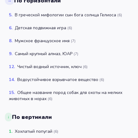
По горизонтали
→
5
.
В греческой мифологии сын бога солнца Гелиоса
(
6
)
6
.
Детская подвижная игра
(
6
)
8
.
Мужское французское имя
(
7
)
9
.
Самый крупный алмаз, ЮАР
(
7
)
12
.
Чистый водный источник, ключ
(
6
)
14
.
Водоустойчивое взрывчатое вещество
(
6
)
15
.
Общее название пород собак для охоты на мелких
животных в норах
(
6
)
По вертикали
↓
1
.
Хохлатый попугай
(
6
)