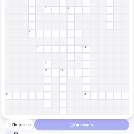
6
7
8
9
10
11
12
13
14
15
Подсказка
Проверить