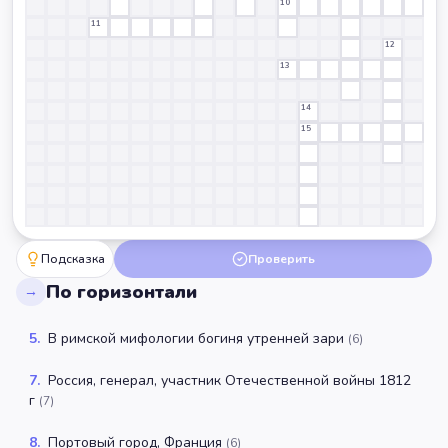
10
11
12
13
14
15
Подсказка
Проверить
По горизонтали
→
5
.
В римской мифологии богиня утренней зари
(
6
)
7
.
Россия, генерал, участник Отечественной войны 1812
г
(
7
)
8
.
Портовый город, Франция
(
6
)