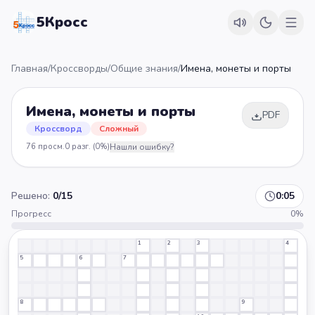
5Кросс
Главная
/
Кроссворды
/
Общие знания
/
Имена, монеты и порты
Имена, монеты и порты
PDF
Кроссворд
Сложный
76
просм.
0
разг.
(0%)
Нашли ошибку?
Решено:
0
/
15
0:05
Прогресс
0
%
1
2
3
4
5
6
7
8
9