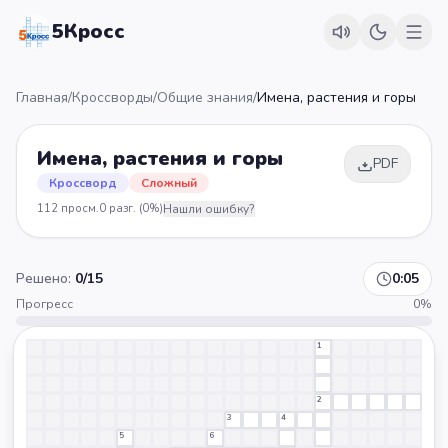
5Кросс
Главная
/
Кроссворды
/
Общие знания
/
Имена, растения и горы
Имена, растения и горы
PDF
Кроссворд
Сложный
112
просм.
0
разг.
(0%)
Нашли ошибку?
Решено:
0
/
15
0:05
Прогресс
0
%
1
2
3
4
5
6