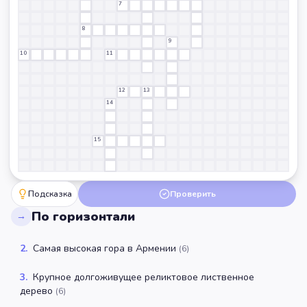
7
8
9
10
11
12
13
14
15
Подсказка
Проверить
По горизонтали
→
2
.
Самая высокая гора в Армении
(
6
)
3
.
Крупное долгоживущее реликтовое лиственное
дерево
(
6
)