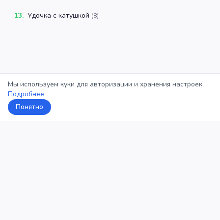
13
.
Удочка с катушкой
(
8
)
Мы используем куки для авторизации и хранения настроек.
Подробнее
Понятно
5Кросс
Категории
Рейтинг
О проекте
Профиль
Конфиденциальность
©
2026
5Кросс