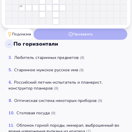
15
Подсказка
Проверить
По горизонтали
→
3
.
Любитель старинных предметов
(
8
)
5
.
Старинное мужское русское имя
(
8
)
6
.
Российский летчик-испытатель и планерист,
конструктор планеров
(
8
)
8
.
Оптическая система некоторых приборов
(
8
)
10
.
Столовая посуда
(
8
)
11
.
Обломок горной породы, минерал, выброшенный во
время извержения вулкана из кратера
(
7
)