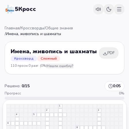
5Кросс
Главная
/
Кроссворды
/
Общие знания
/
Имена, живопись и шахматы
Имена, живопись и шахматы
PDF
Кроссворд
Сложный
110
просм.
0
разг.
(0%)
Нашли ошибку?
Решено:
0
/
15
0:05
Прогресс
0
%
1
2
3
4
5
6
8