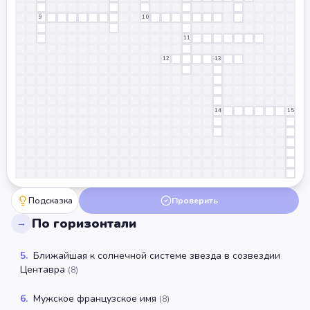
9
10
11
12
13
14
15
Подсказка
Проверить
По горизонтали
→
5
.
Ближайшая к солнечной системе звезда в созвездии
Центавра
(
8
)
6
.
Мужское французское имя
(
8
)