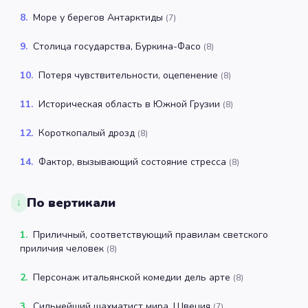
8
.
Море у берегов Антарктиды
(
7
)
9
.
Столица государства, Буркина-Фасо
(
8
)
10
.
Потеря чувствительности, оцепенение
(
8
)
11
.
Историческая область в Южной Грузии
(
8
)
12
.
Короткопалый дрозд
(
8
)
14
.
Фактор, вызывающий состояние стресса
(
8
)
По вертикали
↓
1
.
Приличный, соответствующий правилам светского
приличия человек
(
8
)
2
.
Персонаж итальянской комедии дель арте
(
8
)
3
.
Сильнейший шахматист мира, Швеция
(
7
)