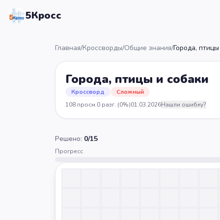
5Кросс
Главная
/
Кроссворды
/
Общие знания
/
Города, птицы
Города, птицы и собаки
Кроссворд
Сложный
108
просм.
0
разг.
(0%)
01.03.2026
Нашли ошибку?
Решено:
0
/
15
Прогресс