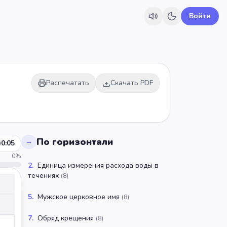
Войти
Распечатать
Скачать PDF
По горизонтали
→
0:06
0
%
2
.
Единица измерения расхода воды в
течениях
(
8
)
5
.
Мужское церковное имя
(
8
)
7
.
Обряд крещения
(
8
)