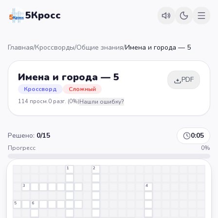
5Кросс
Главная
/
Кроссворды
/
Общие знания
/
Имена и города — 5
Имена и города — 5
PDF
Кроссворд
Сложный
114
просм.
0
разг.
(0%)
Нашли ошибку?
Решено:
0
/
15
0:05
Прогресс
0
%
1
2
3
4
5
6