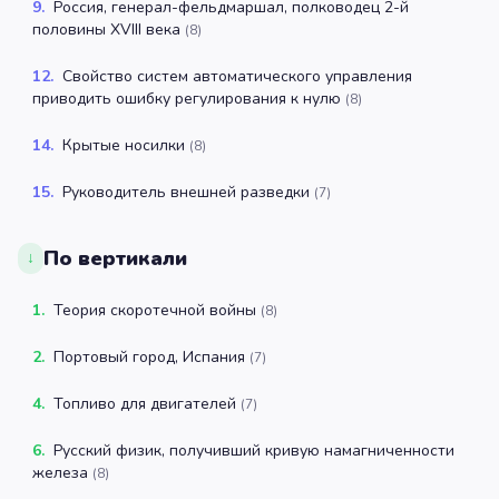
9
.
Россия, генерал-фельдмаршал, полководец 2-й
половины XVIII века
(
8
)
12
.
Свойство систем автоматического управления
приводить ошибку регулирования к нулю
(
8
)
14
.
Крытые носилки
(
8
)
15
.
Руководитель внешней разведки
(
7
)
По вертикали
↓
1
.
Теория скоротечной войны
(
8
)
2
.
Портовый город, Испания
(
7
)
4
.
Топливо для двигателей
(
7
)
6
.
Русский физик, получивший кривую намагниченности
железа
(
8
)