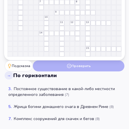
7
8
9
10
11
12
13
14
15
Подсказка
Проверить
По горизонтали
→
3
.
Постоянное существование в какой-либо местности
определенного заболевания
(
7
)
5
.
Жрица богини домашнего очага в Древнем Риме
(
8
)
7
.
Комплекс сооружений для скачек и бегов
(
8
)