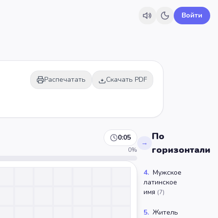
Войти
Распечатать
Скачать PDF
По
0:06
→
горизонтали
0
%
4
.
Мужское
латинское
имя
(
7
)
5
.
Житель