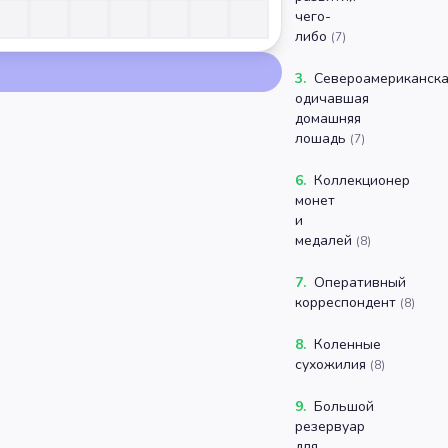
чего-
либо
(
7
)
3
.
Североамериканск
одичавшая
домашняя
лошадь
(
7
)
6
.
Коллекционер
монет
и
медалей
(
8
)
7
.
Оперативный
корреспондент
(
8
)
8
.
Коленные
сухожилия
(
8
)
9
.
Большой
резервуар
для