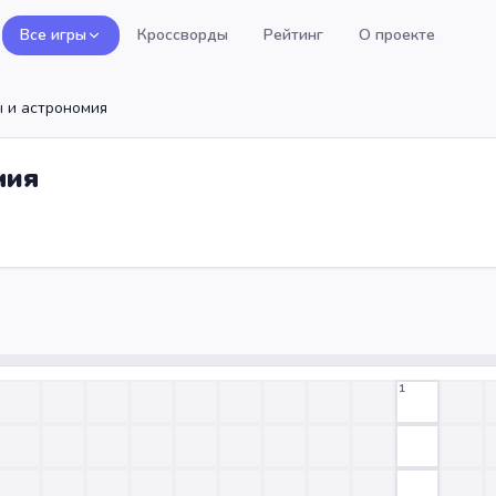
Все игры
Кроссворды
Рейтинг
О проекте
ы и астрономия
мия
1