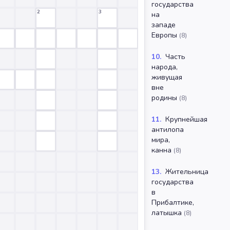
государства
2
3
на
западе
Европы
(
8
)
10
.
Часть
народа,
живущая
вне
родины
(
8
)
11
.
Крупнейшая
антилопа
мира,
канна
(
8
)
13
.
Жительница
государства
в
Прибалтике,
латышка
(
8
)