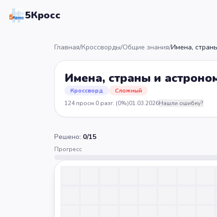
5Кросс
Главная
/
Кроссворды
/
Общие знания
/
Имена, стран
Имена, страны и астроно
Кроссворд
Сложный
124
просм.
0
разг.
(0%)
01.03.2026
Нашли ошибку?
Решено:
0
/
15
Прогресс