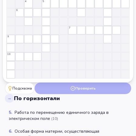
4
5
6
7
9
10
Подсказка
Проверить
По горизонтали
→
5
.
Работа по перемещению единичного заряда в
электрическом поле
(
10
)
6
.
Особая форма материи, осуществляющая