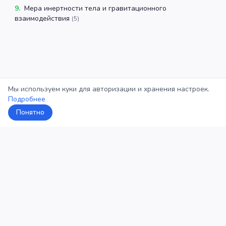
9
.
Мера инертности тела и гравитационного
взаимодействия
(
5
)
Мы используем куки для авторизации и хранения настроек.
Подробнее
Понятно
5Кросс
Категории
Рейтинг
О проекте
Профиль
Конфиденциальность
©
2026
5Кросс