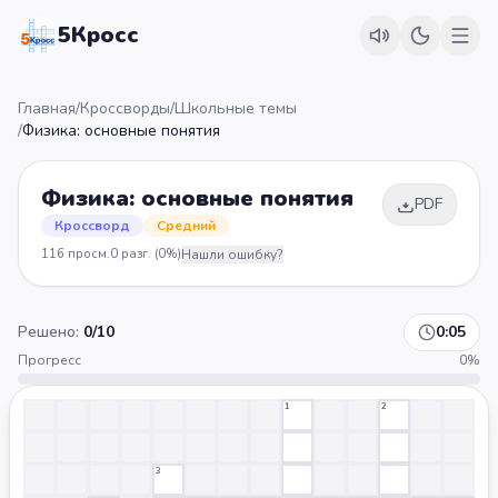
5Кросс
Главная
/
Кроссворды
/
Школьные темы
/
Физика: основные понятия
Физика: основные понятия
PDF
Кроссворд
Средний
116
просм.
0
разг.
(0%)
Нашли ошибку?
Решено:
0
/
10
0:05
Прогресс
0
%
1
2
3