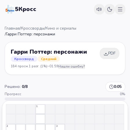
5Кросс
Главная
/
Кроссворды
/
Кино и сериалы
/
Гарри Поттер: персонажи
Гарри Поттер: персонажи
PDF
Кроссворд
Средний
184
просм.
1
разг.
(1%)
~
01:59
Нашли ошибку?
Решено:
0
/
8
0:05
Прогресс
0
%
1
2
3