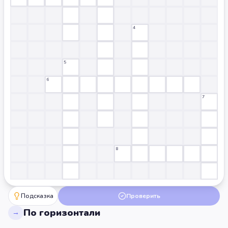
4
5
6
7
8
Подсказка
Проверить
По горизонтали
→