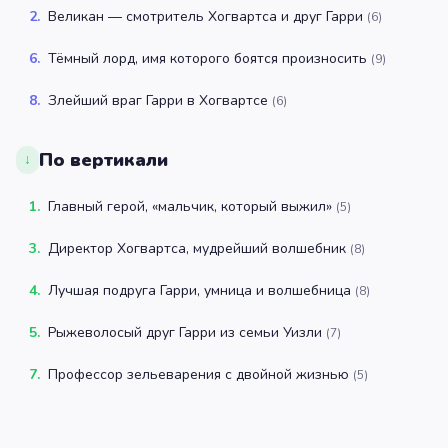
2
.
Великан — смотритель Хогвартса и друг Гарри
(
6
)
6
.
Тёмный лорд, имя которого боятся произносить
(
9
)
8
.
Злейший враг Гарри в Хогвартсе
(
6
)
По вертикали
↓
1
.
Главный герой, «мальчик, который выжил»
(
5
)
3
.
Директор Хогвартса, мудрейший волшебник
(
8
)
4
.
Лучшая подруга Гарри, умница и волшебница
(
8
)
5
.
Рыжеволосый друг Гарри из семьи Уизли
(
7
)
7
.
Профессор зельеварения с двойной жизнью
(
5
)