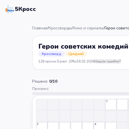
5Кросс
Главная
/
Кроссворды
/
Кино и сериалы
/
Герои совет
Герои советских комедий
Кроссворд
Средний
126
просм.
0
разг.
(0%)
16.02.2026
Нашли ошибку?
Решено:
0
/
10
Прогресс
1
3
4