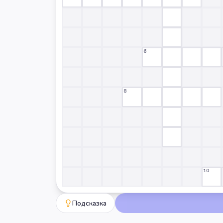
6
8
10
Подсказка