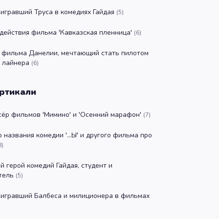
 игравший Труса в комедиях Гайдая
(
5
)
действия фильма 'Кавказская пленница'
(
6
)
 фильма Данелии, мечтающий стать пилотом
 лайнера
(
6
)
ртикали
ёр фильмов 'Мимино' и 'Осенний марафон'
(
7
)
 названия комедии '...Ы' и другого фильма про
8
)
й герой комедий Гайдая, студент и
тель
(
5
)
 игравший Балбеса и милиционера в фильмах