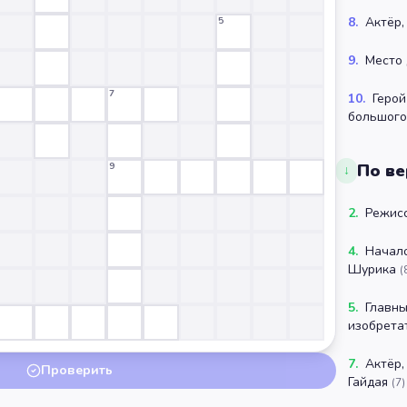
8
.
Актёр,
5
9
.
Место 
7
10
.
Герой
большого
9
По ве
↓
2
.
Режисс
4
.
Начало
Шурика
(
5
.
Главны
изобрета
7
.
Актёр,
Проверить
Гайдая
(
7
)