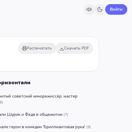
Войти
Распечатать
Скачать PDF
оризонтали
итый советский кинорежиссёр, мастер
6
)
али Шурик и Федя в общежитии
(
7
)
кали герои в комедии 'Бриллиантовая рука'
(
9
)