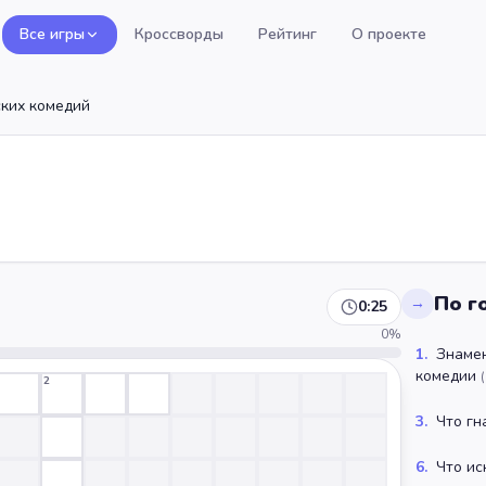
Все игры
Кроссворды
Рейтинг
О проекте
ских комедий
По г
→
0:25
0
%
1
.
Знамен
комедии
(
2
3
.
Что гн
6
.
Что ис