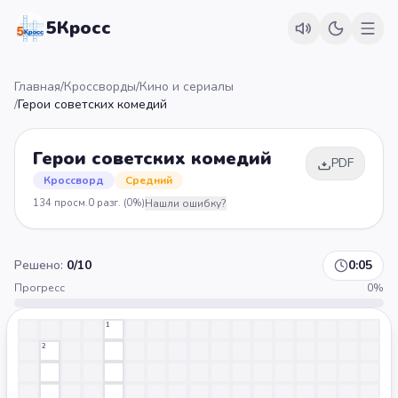
5Кросс
Главная
/
Кроссворды
/
Кино и сериалы
/
Герои советских комедий
Герои советских комедий
PDF
Кроссворд
Средний
134
просм.
0
разг.
(0%)
Нашли ошибку?
Решено:
0
/
10
0:05
Прогресс
0
%
1
2