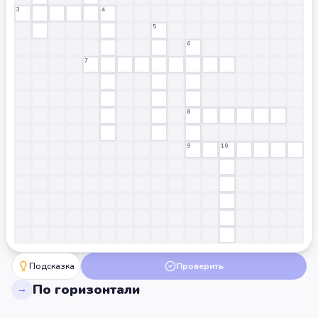
3
4
5
6
7
8
9
10
Подсказка
Проверить
По горизонтали
→