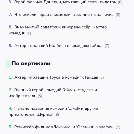
3
.
Герой фильма Данелии, мечтающий стать пилотом
(
6
)
7
.
Что искали герои в комедии 'Бриллиантовая рука'
(
9
)
8
.
Знаменитый советский кинорежиссёр, мастер
комедии
(
6
)
9
.
Актёр, игравший Балбеса в комедиях Гайдая
(
7
)
По вертикали
↓
1
.
Актёр, игравший Труса в комедиях Гайдая
(
5
)
2
.
Главный герой комедий Гайдая, студент и
изобретатель
(
5
)
4
.
Начало названия комедии '... «Ы» и другие
приключения Шурика'
(
8
)
5
.
Режиссёр фильмов 'Мимино' и 'Осенний марафон'
(
7
)