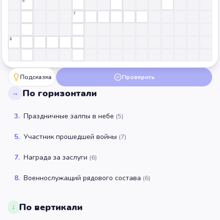
6
7
8
Подсказка
Проверить
По горизонтали
→
3
.
Праздничные залпы в небе
(
5
)
5
.
Участник прошедшей войны
(
7
)
7
.
Награда за заслуги
(
6
)
8
.
Военнослужащий рядового состава
(
6
)
По вертикали
↓