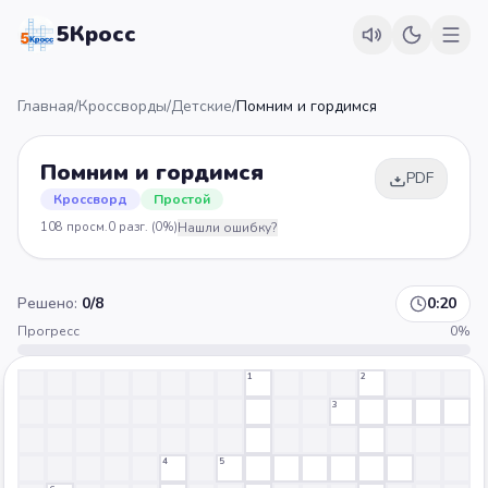
5Кросс
Главная
/
Кроссворды
/
Детские
/
Помним и гордимся
Помним и гордимся
PDF
Кроссворд
Простой
108
просм.
0
разг.
(0%)
Нашли ошибку?
Решено:
0
/
8
0:20
Прогресс
0
%
1
2
3
4
5