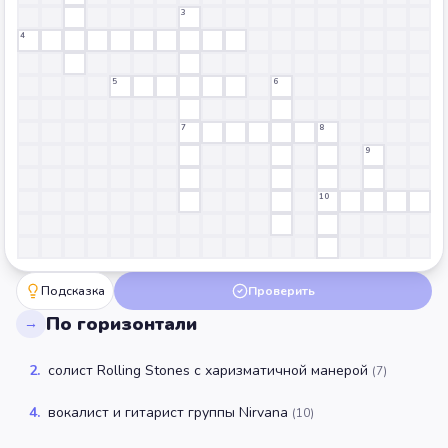
3
4
5
6
7
8
9
10
Подсказка
Проверить
По горизонтали
→
2
.
солист Rolling Stones с харизматичной манерой
(
7
)
4
.
вокалист и гитарист группы Nirvana
(
10
)