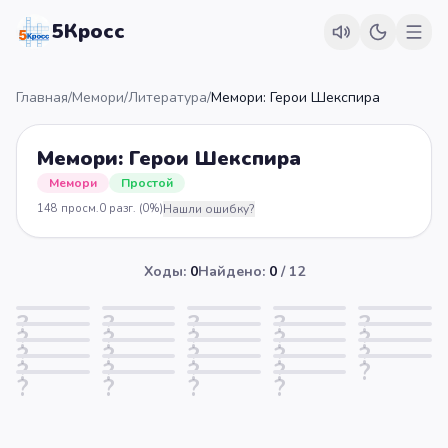
5Кросс
Главная
/
Мемори
/
Литература
/
Мемори: Герои Шекспира
Мемори: Герои Шекспира
Мемори
Простой
148
просм.
0
разг.
(0%)
Нашли ошибку?
Ходы:
0
Найдено:
0
/
12
?
?
?
?
?
?
?
?
?
?
?
?
?
?
?
?
?
?
?
?
?
?
?
?