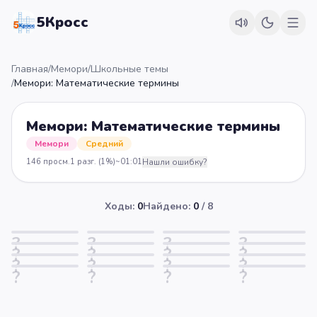
5Кросс
Главная
/
Мемори
/
Школьные темы
/
Мемори: Математические термины
Мемори: Математические термины
Мемори
Средний
146
просм.
1
разг.
(1%)
~
01:01
Нашли ошибку?
Ходы:
0
Найдено:
0
/
8
?
?
?
?
?
?
?
?
?
?
?
?
?
?
?
?