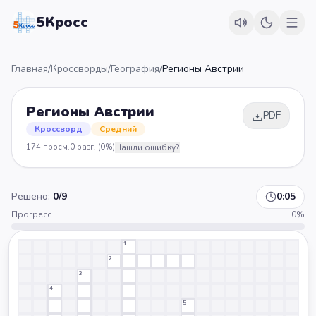
5Кросс
Главная
/
Кроссворды
/
География
/
Регионы Австрии
Регионы Австрии
PDF
Кроссворд
Средний
174
просм.
0
разг.
(0%)
Нашли ошибку?
Решено:
0
/
9
0:06
Прогресс
0
%
1
2
3
4
5