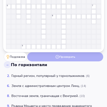
6
7
8
9
Подсказка
Проверить
По горизонтали
→
2
.
Горный регион, популярный у горнолыжников.
(
6
)
6
.
Земля с административным центром Линц.
(
14
)
8
.
Восточная земля, граничащая с Венгрией.
(
10
)
9
.
Родина Моцарта и место проведения знаменитого