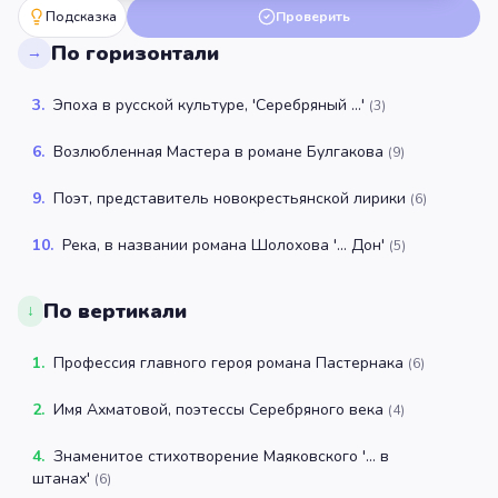
Подсказка
Проверить
По горизонтали
→
3
.
Эпоха в русской культуре, 'Серебряный ...'
(
3
)
6
.
Возлюбленная Мастера в романе Булгакова
(
9
)
9
.
Поэт, представитель новокрестьянской лирики
(
6
)
10
.
Река, в названии романа Шолохова '... Дон'
(
5
)
По вертикали
↓
1
.
Профессия главного героя романа Пастернака
(
6
)
2
.
Имя Ахматовой, поэтессы Серебряного века
(
4
)
4
.
Знаменитое стихотворение Маяковского '... в
штанах'
(
6
)