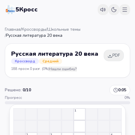
5Кросс
Главная
/
Кроссворды
/
Школьные темы
/
Русская литература 20 века
Русская литература 20 века
PDF
Кроссворд
Средний
188
просм.
0
разг.
(0%)
Нашли ошибку?
Решено:
0
/
10
0:05
Прогресс
0
%
1
2
3
4