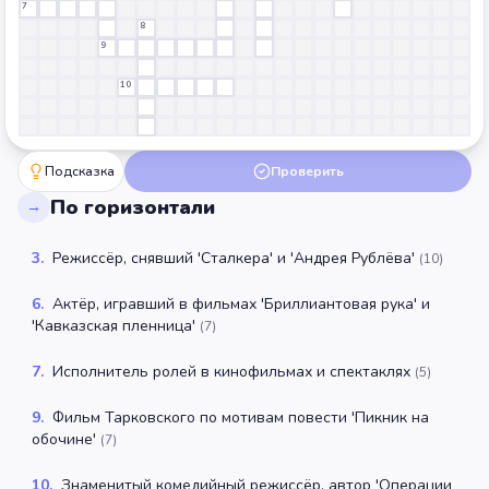
7
8
9
10
Подсказка
Проверить
По горизонтали
→
3
.
Режиссёр, снявший 'Сталкера' и 'Андрея Рублёва'
(
10
)
6
.
Актёр, игравший в фильмах 'Бриллиантовая рука' и
'Кавказская пленница'
(
7
)
7
.
Исполнитель ролей в кинофильмах и спектаклях
(
5
)
9
.
Фильм Тарковского по мотивам повести 'Пикник на
обочине'
(
7
)
10
.
Знаменитый комедийный режиссёр, автор 'Операции