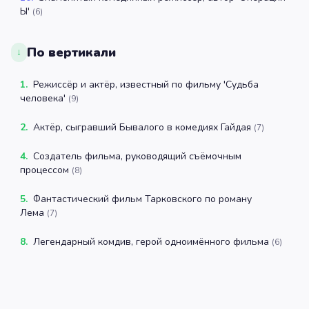
Ы'
(
6
)
По вертикали
↓
1
.
Режиссёр и актёр, известный по фильму 'Судьба
человека'
(
9
)
2
.
Актёр, сыгравший Бывалого в комедиях Гайдая
(
7
)
4
.
Создатель фильма, руководящий съёмочным
процессом
(
8
)
5
.
Фантастический фильм Тарковского по роману
Лема
(
7
)
8
.
Легендарный комдив, герой одноимённого фильма
(
6
)