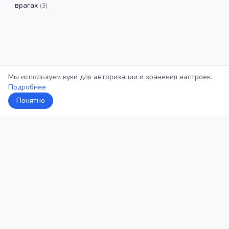
врагах
(
3
)
Мы используем куки для авторизации и хранения настроек.
Подробнее
Понятно
5Кросс
Категории
Рейтинг
О проекте
Профиль
Конфиденциальность
©
2026
5Кросс