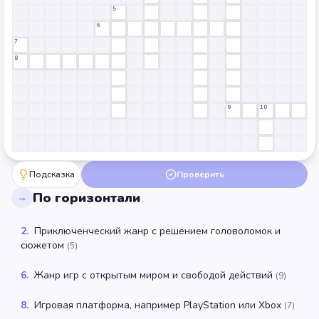
5
6
7
8
9
10
Подсказка
Проверить
По горизонтали
→
2
.
Приключенческий жанр с решением головоломок и
сюжетом
(
5
)
6
.
Жанр игр с открытым миром и свободой действий
(
9
)
8
.
Игровая платформа, например PlayStation или Xbox
(
7
)