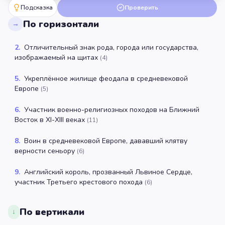
Подсказка
Проверить
По горизонтали
→
2
.
Отличительный знак рода, города или государства,
изображаемый на щитах
(
4
)
5
.
Укреплённое жилище феодала в средневековой
Европе
(
5
)
6
.
Участник военно-религиозных походов на Ближний
Восток в XI-XIII веках
(
11
)
8
.
Воин в средневековой Европе, дававший клятву
верности сеньору
(
6
)
9
.
Английский король, прозванный Львиное Сердце,
участник Третьего крестового похода
(
6
)
По вертикали
↓