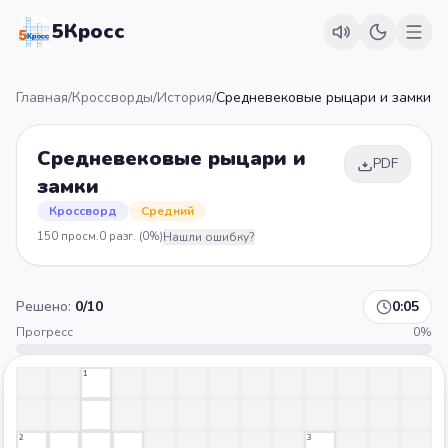
5Кросс
Главная
/
Кроссворды
/
История
/
Средневековые рыцари и замки
Средневековые рыцари и
PDF
замки
Кроссворд
Средний
150
просм.
0
разг.
(0%)
Нашли ошибку?
Решено:
0
/
10
0:06
Прогресс
0
%
1
2
3