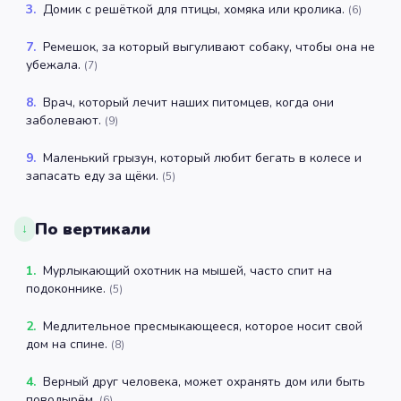
3
.
Домик с решёткой для птицы, хомяка или кролика.
(
6
)
7
.
Ремешок, за который выгуливают собаку, чтобы она не
убежала.
(
7
)
8
.
Врач, который лечит наших питомцев, когда они
заболевают.
(
9
)
9
.
Маленький грызун, который любит бегать в колесе и
запасать еду за щёки.
(
5
)
По вертикали
↓
1
.
Мурлыкающий охотник на мышей, часто спит на
подоконнике.
(
5
)
2
.
Медлительное пресмыкающееся, которое носит свой
дом на спине.
(
8
)
4
.
Верный друг человека, может охранять дом или быть
поводырём.
(
6
)