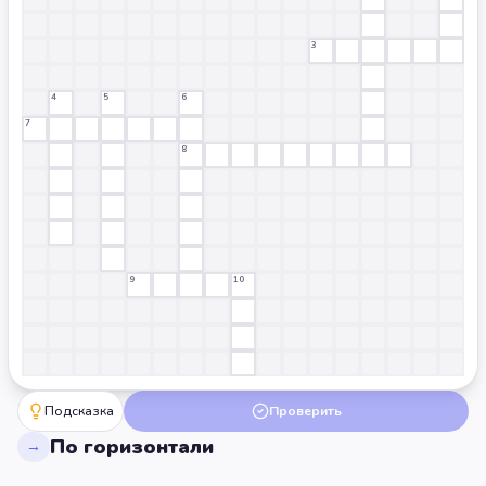
3
4
5
6
7
8
9
10
Подсказка
Проверить
По горизонтали
→