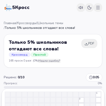
5Кросс
Главная
/
Кроссворды
/
Школьные темы
/
Только 5% школьников отгадают все слова!
Только 5% школьников
PDF
отгадают все слова!
Кроссворд
Простой
168
просм.
0
разг.
(0%)
Нашли ошибку?
Решено:
0
/
10
0:05
Прогресс
0
%
1
2