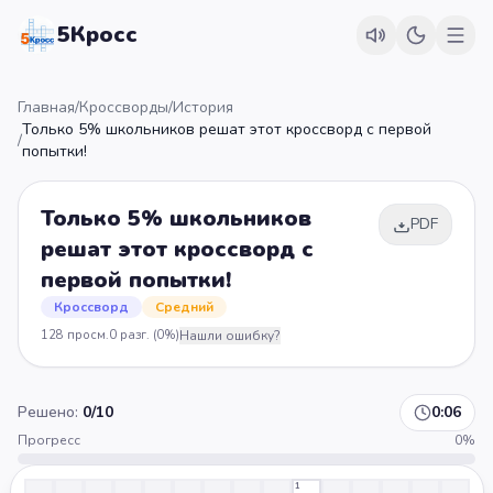
5Кросс
Главная
/
Кроссворды
/
История
Только 5% школьников решат этот кроссворд с первой
/
попытки!
Только 5% школьников
PDF
решат этот кроссворд с
первой попытки!
Кроссворд
Средний
128
просм.
0
разг.
(0%)
Нашли ошибку?
Решено:
0
/
10
0:07
Прогресс
0
%
1