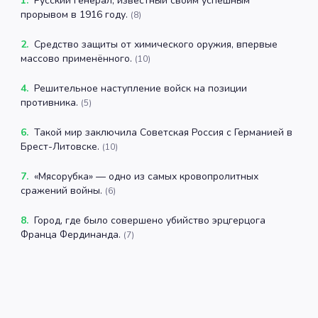
1
.
Русский генерал, известный своим успешным
прорывом в 1916 году.
(
8
)
2
.
Средство защиты от химического оружия, впервые
массово применённого.
(
10
)
4
.
Решительное наступление войск на позиции
противника.
(
5
)
6
.
Такой мир заключила Советская Россия с Германией в
Брест-Литовске.
(
10
)
7
.
«Мясорубка» — одно из самых кровопролитных
сражений войны.
(
6
)
8
.
Город, где было совершено убийство эрцгерцога
Франца Фердинанда.
(
7
)