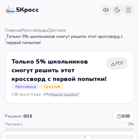
5Кросс
Главная
/
Кроссворды
/
Детские
Только 5% школьников смогут решить этот кроссворд с
/
первой попытки!
Только 5% школьников
PDF
смогут решить этот
кроссворд с первой попытки!
Кроссворд
Средний
106
просм.
0
разг.
(0%)
Нашли ошибку?
Решено:
0
/
10
0:05
Прогресс
0
%
1