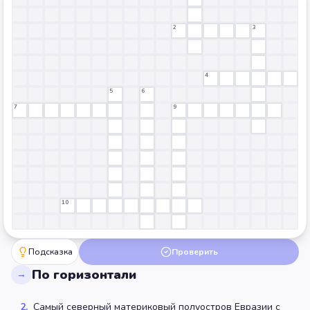
2
3
4
5
6
7
9
10
Подсказка
Проверить
По горизонтали
→
2
.
Самый северный материковый полуостров Евразии с