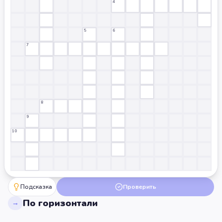
4
5
6
7
8
9
10
Подсказка
Проверить
По горизонтали
→