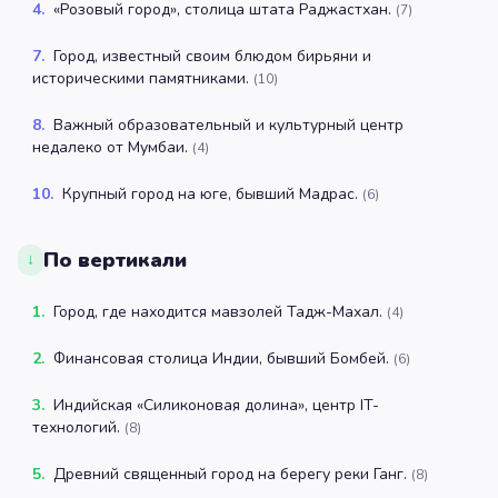
4
.
«Розовый город», столица штата Раджастхан.
(
7
)
7
.
Город, известный своим блюдом бирьяни и
историческими памятниками.
(
10
)
8
.
Важный образовательный и культурный центр
недалеко от Мумбаи.
(
4
)
10
.
Крупный город на юге, бывший Мадрас.
(
6
)
По вертикали
↓
1
.
Город, где находится мавзолей Тадж-Махал.
(
4
)
2
.
Финансовая столица Индии, бывший Бомбей.
(
6
)
3
.
Индийская «Силиконовая долина», центр IT-
технологий.
(
8
)
5
.
Древний священный город на берегу реки Ганг.
(
8
)