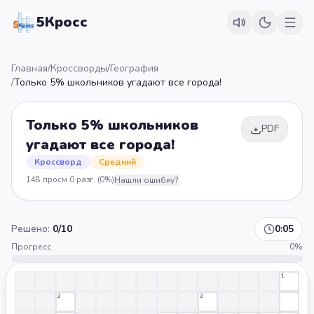
5Кросс
Главная
/
Кроссворды
/
География
/
Только 5% школьников угадают все города!
Только 5% школьников
PDF
угадают все города!
Кроссворд
Средний
148
просм.
0
разг.
(0%)
Нашли ошибку?
Решено:
0
/
10
0:05
Прогресс
0
%
1
2
3